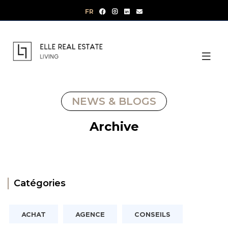
Aller
FR
au
contenu
NEWS & BLOGS
Archive
Catégories
ACHAT
AGENCE
CONSEILS