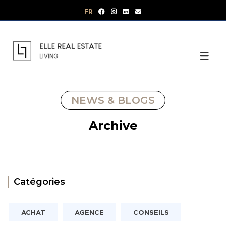
Aller
FR
au
contenu
NEWS & BLOGS
Archive
Catégories
ACHAT
AGENCE
CONSEILS