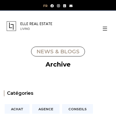
Aller
FR
au
contenu
NEWS & BLOGS
Archive
Catégories
ACHAT
AGENCE
CONSEILS