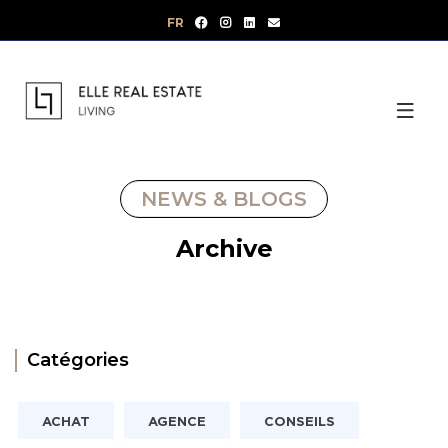
Aller
FR
au
contenu
NEWS & BLOGS
Archive
Catégories
ACHAT
AGENCE
CONSEILS