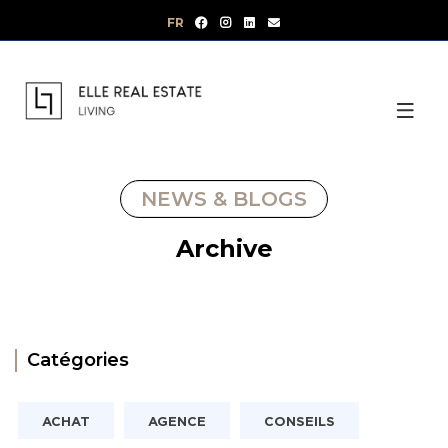
Aller
FR
au
contenu
NEWS & BLOGS
Archive
Catégories
ACHAT
AGENCE
CONSEILS