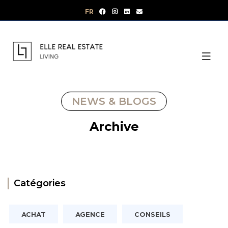
Aller
FR
au
contenu
NEWS & BLOGS
Archive
Catégories
ACHAT
AGENCE
CONSEILS